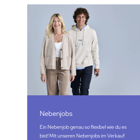
Nebenjobs
Ein Nebenjob genau so flexibel wie du es
bist! Mit unseren Nebenjobs im Verkauf