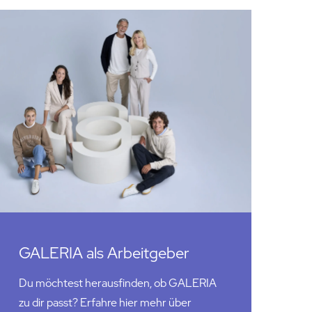
GALERIA als Arbeitgeber
Du möchtest herausfinden, ob GALERIA
zu dir passt? Erfahre hier mehr über