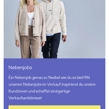
Nebenjobs
Ein Nebenjob genau so flexibel wie du es bist! Mit
unseren Nebenjobs im Verkauf inspirierst du unsere
Kund:innen
und schaffst einzigartige
Verkaufserlebnisse!