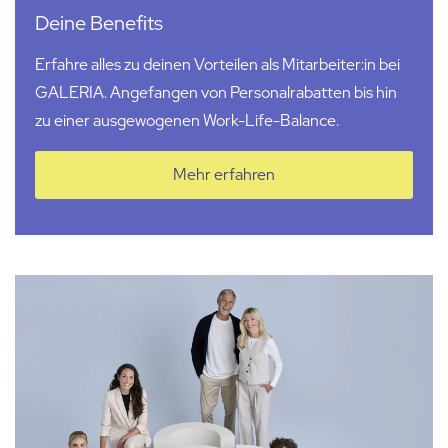
Deine Benefits
Erfahre alles zu deinen Vorteilen als Mitarbeiter:in bei
GALERIA. Angefangen von Personalrabatten bis hin
zu einer ausgewogenen Work-Life-Balance.
Mehr erfahren