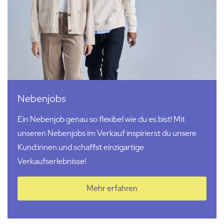
Nebenjobs
Ein Nebenjob genau so flexibel wie du es bist! Mit
unseren Nebenjobs im Verkauf inspirierst du unsere
Kund:innen
und schaffst einzigartige
Verkaufserlebnisse!
Mehr erfahren