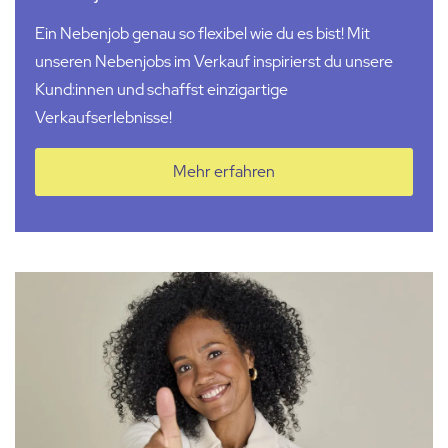
Ein Nebenjob genau so flexibel wie du es bist! Mit
unseren Nebenjobs im Verkauf inspirierst du unsere
Kund:innen
und schaffst einzigartige
Verkaufserlebnisse!
Mehr erfahren