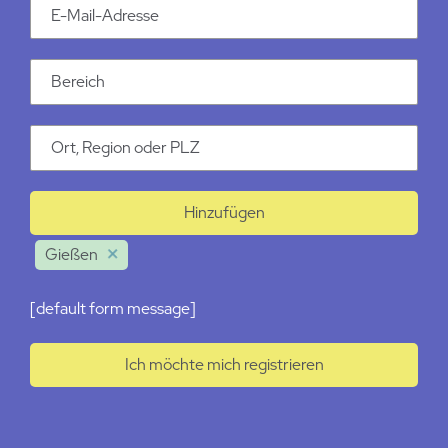
Email Addresse
Kategorie
Ort
Hinzufügen
Gießen
[default form message]
Ich möchte mich registrieren