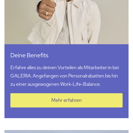
Deine Benefits
Erfahre alles zu deinen Vorteilen als Mitarbeiter:in bei
GALERIA. Angefangen von Personalrabatten bis hin
zu einer ausgewogenen Work-Life-Balance.
Mehr erfahren