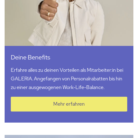
Deine Benefits
Erfahre alles zu deinen Vorteilen als Mitarbeiter:in bei
GALERIA. Angefangen von Personalrabatten bis hin
zu einer ausgewogenen Work-Life-Balance.
Mehr erfahren