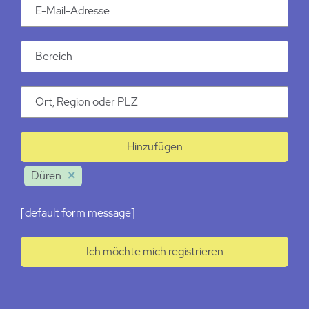
Email Addresse
Kategorie
Ort
Hinzufügen
Düren
[default form message]
Ich möchte mich registrieren