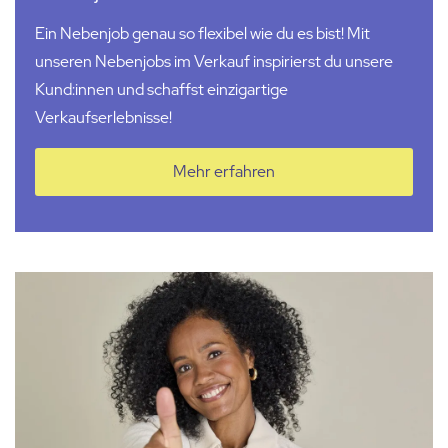
Ein Nebenjob genau so flexibel wie du es bist! Mit
unseren Nebenjobs im Verkauf inspirierst du unsere
Kund:innen
und schaffst einzigartige
Verkaufserlebnisse!
Mehr erfahren