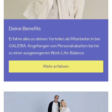
Deine Benefits
Erfahre alles zu deinen Vorteilen als Mitarbeiter:in bei
GALERIA. Angefangen von Personalrabatten bis hin
zu einer ausgewogenen Work-Life-Balance.
Mehr erfahren