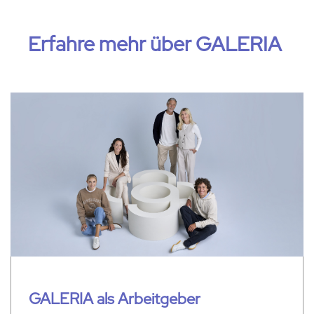
Erfahre
mehr
über
GALERIA
GALERIA als Arbeitgeber