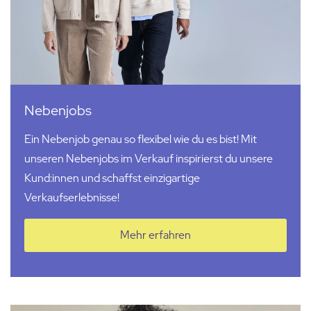
Nebenjobs
Ein Nebenjob genau so flexibel wie du es bist! Mit
unseren Nebenjobs im Verkauf inspirierst du unsere
Kund:innen
und schaffst einzigartige
Verkaufserlebnisse!
Mehr erfahren